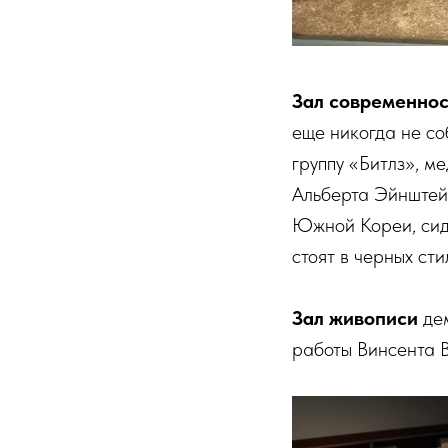
Зал современно
еще никогда не с
группу «Битлз», м
Альберта Эйнштейн
Южной Кореи, сид
стоят в черных сти
Зал живописи
дем
работы Винсента В