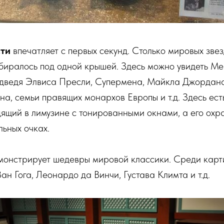
сти
впечатляет с первых секунд. Столько мировых зве
обиралось под одной крышей. Здесь можно увидеть М
едведя Элвиса Пресли, Супермена, Майкла Джордана
а, семьи правящих монархов Европы и т.д. Здесь ест
ящий в лимузине с тонированными окнами, а его ох
льных очках.
онстрирует шедевры мировой классики. Среди карт
ан Гога, Леонардо да Винчи, Густава Климта и т.д.