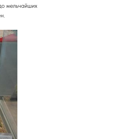
до мельчайших
н.