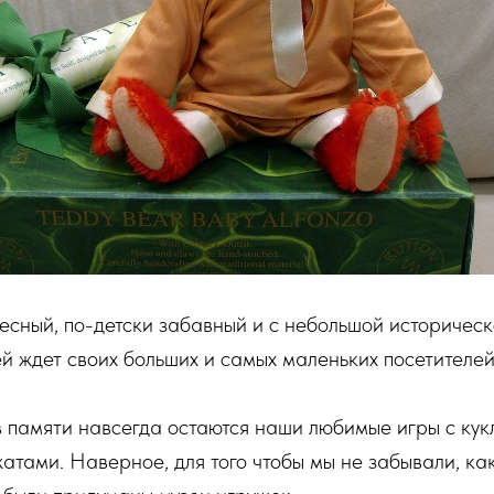
сный, по-детски забавный и с небольшой историческ
 ждет своих больших и самых маленьких посетителей
в памяти навсегда остаются наши любимые игры с ку
жатами. Наверное, для того чтобы мы не забывали, к