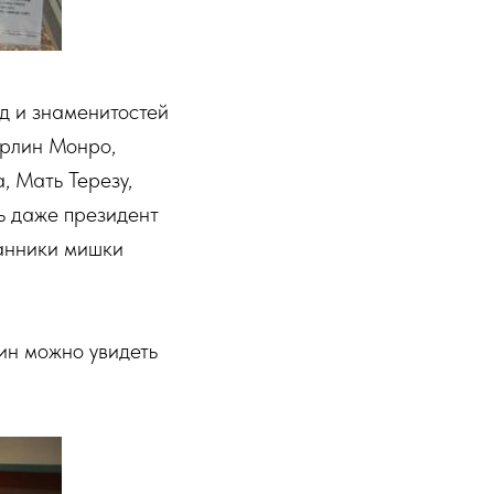
зд и знаменитостей
ерлин Монро,
, Мать Терезу,
ь даже президент
ранники мишки
ин можно увидеть