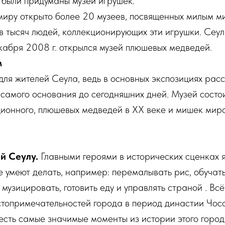
и были придуманы музеи игрушек.
миру открыто более 20 музеев, посвященных милым ми
в тысяч людей, коллекционирующих эти игрушки. Сеул
декабря 2008 г. открылся музей плюшевых медведей.
м
для жителей Сеула, ведь в основных экспозициях рас
 самого основания до сегодняшних дней. Музей состои
ионного, плюшевых медведей в XX веке и мишек миро
й Сеулу.
Главными героями в исторических сценках 
 умеют делать, например: перемалывать рис, обучать
музицировать, готовить еду и управлять страной . Всё
топримечательностей города в период династии Чос
 есть самые значимые моменты из истории этого город