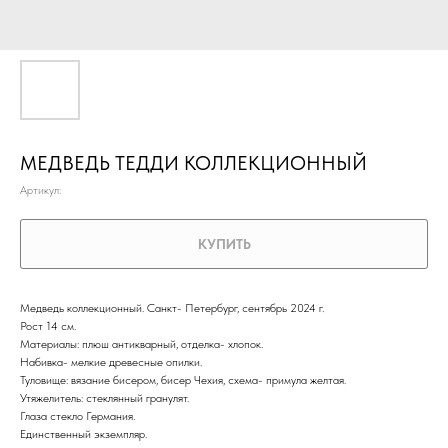
МЕДВЕДЬ ТЕДДИ КОЛЛЕКЦИОННЫЙ
Артикул:
КУПИТЬ
Медведь коллекционный. Санкт- Петербург, сентябрь 2024 г.
Рост 14 см.
Материалы: плюш антикварный, отделка- хлопок.
Набивка- мелкие древесные опилки.
Туловище: вязание бисером, бисер Чехия, схема- примула желтая.
Утяжелитель: стеклянный гранулят.
Глаза стекло Германия.
Единственный экземпляр.